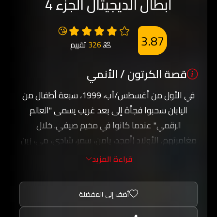
أبطال الديجيتال الجزء 4
😘
3.87
326
تقييم
قصة الكرتون / الأنمي
في الأول من أغسطس/آب، 1999، سبعة أطفال من
اليابان سحبوا فجأة إلى بعد غريب يسمى "العالم
الرقمي" عندما كانوا في مخيم صيفي. خلال
مغامرتهم، الأولاد (أمجد، يامن، سمر، شادي، مي، زين
ووسيم)، اكتشفوا أنهم هبطوا في مكان تعيش عليه
قراءة المزيد
مخلوقات تدعى مخلوقات رقمية (ديجيمون).
بمصداقة سبعة من المخلوقات الرقمية، الأولاد
أضف إلى المفضلة
تعلموا أنهم يملكون القدرة على إحضار المستوى
التالي، ويكون المرافق أقوى. لمواجهة الأعداء