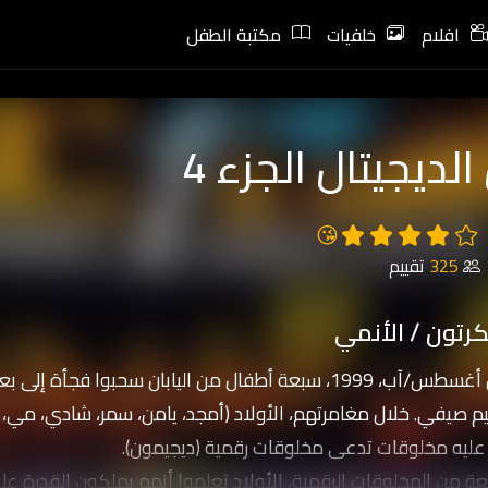
افلام
خلفيات
مكتبة الطفل
الديجيتال الجزء 4
😘
325
تقييم
رتون / الأنمي
في الأول من أغسطس/آب، 1999، سبعة أطفال من اليابان سحبوا
م صيفي. خلال مغامرتهم، الأولاد (أمجد، يامن، سمر، شادي، مي،
ليه مخلوقات تدعى مخلوقات رقمية (ديجيمون).
 من المخلوقات الرقمية، الأولاد تعلموا أنهم يملكون القدرة عل