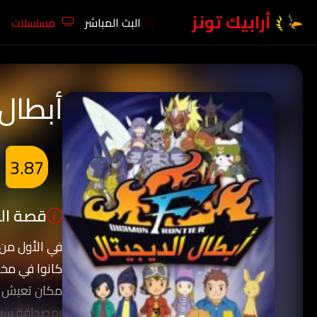
أرابيك تونز
البث المباشر
مسلسلات
أبطال 
3.87
قصة الك
كانوا في مخي
مكان تعيش ع
بمصداقة سبعة