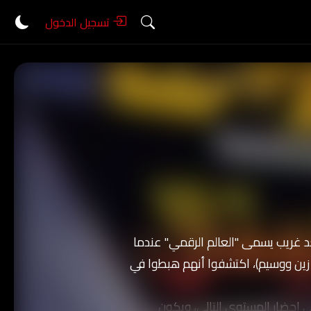
تسجيل الدخول
 فجأة إلى بعد غريب يسمى "العالم الرقمي" عندما
 زين ووسيم)، اكتشفوا أنهم هبطوا في
ى إحضار المستوى التالي، ويكون