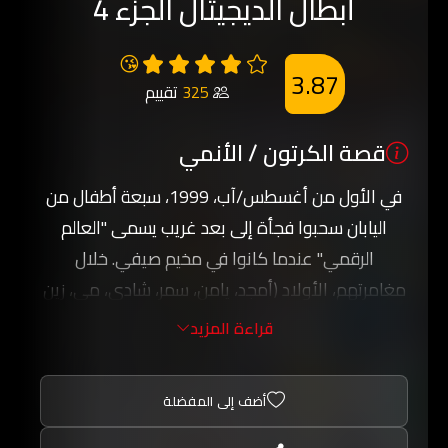
أبطال الديجيتال الجزء 4
😘
3.87
325
تقييم
قصة الكرتون / الأنمي
في الأول من أغسطس/آب، 1999، سبعة أطفال من
اليابان سحبوا فجأة إلى بعد غريب يسمى "العالم
الرقمي" عندما كانوا في مخيم صيفي. خلال
مغامرتهم، الأولاد (أمجد، يامن، سمر، شادي، مي، زين
ووسيم)، اكتشفوا أنهم هبطوا في مكان تعيش عليه
قراءة المزيد
مخلوقات تدعى مخلوقات رقمية (ديجيمون).
بمصداقة سبعة من المخلوقات الرقمية، الأولاد
أضف إلى المفضلة
تعلموا أنهم يملكون القدرة على إحضار المستوى
التالي، ويكون المرافق أقوى. لمواجهة الأعداء