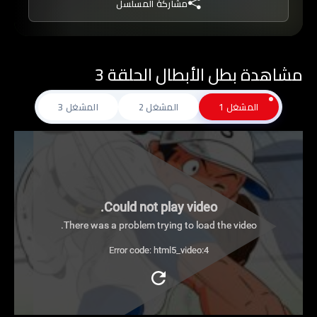
مشاركة المسلسل
فيعمل جاهدا على اعادة الروح المعنوية لزملاءة
ويحثهم على التميز من خلال التمارين الشاقة والقاسية
في محاولة منه لقيادة الفريق نحو احراز البطولة
مشاهدة بطل الأبطال الحلقة 3
الكبرى, فهل سينجح في مسعاه؟
المشغل 1
المشغل 2
المشغل 3
Could not play video.
There was a problem trying to load the video.
Error code: html5_video:4