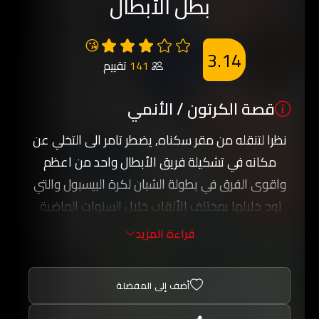
بطل الأبطال
😘
3.14
141
تقييم
قصة الكرتون / الأنمي
نظرا لتنقله من مقر سكناه, يضطر تامر الى التخلي عن
مكانه في تشكيلة فريق الأبطال واحد من اعظم
واقوى الفرق في بطولة الشبان لكرة البيسبول والتي
توج خلالها بمختلف الألقاب خلال السنوات الماضية.
واثر تنقله يضطر الى الانضمام الى فريق جديد هو
قراءة المزيد
الصقور وهو فريق ضعيف ومن دون اي طموح للعب
والمنافسة على الألقاب وغالبا ما يخسر في مبارياته
أضف إلى المفضلة
مع الفرق الأخرى التي تفوقة قوة.
وتبدأ الأحداث بالتحول عندما ينتخب تامر كابتنا للفريق,