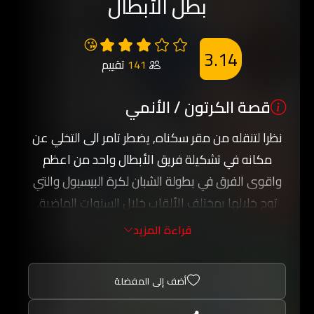
بطل الأبطال
😘
3.14
141
تقييم
قصة الكرتون / الأنمي
نظرا لتنقله من مقر سكناه, يضطر تامر الى التخلي عن
مكانه في تشكيلة فريق الأبطال واحد من اعظم
واقوى الفرق في بطولة الشبان لكرة البيسبول والتي
توج خلالها بمختلف الألقاب خلال السنوات الماضية.
واثر تنقله يضطر الى الانضمام الى فريق جديد هو
قراءة المزيد
الصقور وهو فريق ضعيف ومن دون اي طموح للعب
والمنافسة على الألقاب وغالبا ما يخسر في مبارياته
أضف إلى المفضلة
مع الفرق الأخرى التي تفوقة قوة.
وتبدأ الأحداث بالتحول عندما ينتخب تامر كابتنا للفريق,