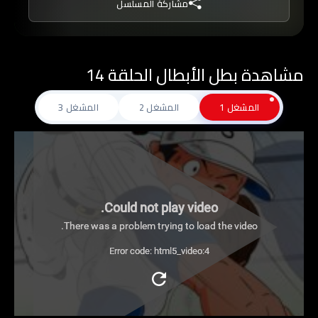
مشاركة المسلسل
فيعمل جاهدا على اعادة الروح المعنوية لزملاءة
ويحثهم على التميز من خلال التمارين الشاقة والقاسية
في محاولة منه لقيادة الفريق نحو احراز البطولة
مشاهدة بطل الأبطال الحلقة 14
الكبرى, فهل سينجح في مسعاه؟
المشغل 1
المشغل 2
المشغل 3
Could not play video.
There was a problem trying to load the video.
Error code: html5_video:4