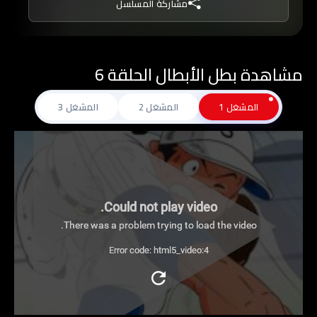
مشاركة المسلسل
فيعمل جاهدا على اعادة الروح المعنوية لزملاءة
ويحثهم على التميز من خلال التمارين الشاقة والقاسية
في محاولة منه لقيادة الفريق نحو احراز البطولة
مشاهدة بطل الأبطال الحلقة 6
الكبرى, فهل سينجح في مسعاه؟
المشغل 1
المشغل 2
المشغل 3
Could not play video.
There was a problem trying to load the video.
Error code: html5_video:4