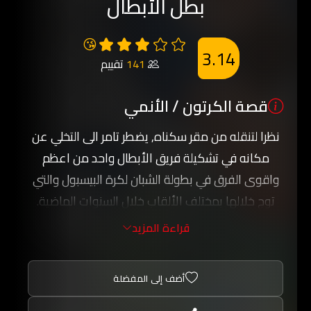
بطل الأبطال
😘
3.14
141
تقييم
قصة الكرتون / الأنمي
نظرا لتنقله من مقر سكناه, يضطر تامر الى التخلي عن
مكانه في تشكيلة فريق الأبطال واحد من اعظم
واقوى الفرق في بطولة الشبان لكرة البيسبول والتي
توج خلالها بمختلف الألقاب خلال السنوات الماضية.
واثر تنقله يضطر الى الانضمام الى فريق جديد هو
قراءة المزيد
الصقور وهو فريق ضعيف ومن دون اي طموح للعب
والمنافسة على الألقاب وغالبا ما يخسر في مبارياته
أضف إلى المفضلة
مع الفرق الأخرى التي تفوقة قوة.
وتبدأ الأحداث بالتحول عندما ينتخب تامر كابتنا للفريق,