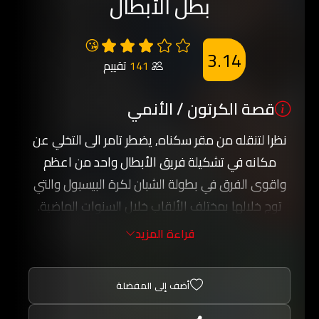
بطل الأبطال
😘
3.14
141
تقييم
قصة الكرتون / الأنمي
نظرا لتنقله من مقر سكناه, يضطر تامر الى التخلي عن
مكانه في تشكيلة فريق الأبطال واحد من اعظم
واقوى الفرق في بطولة الشبان لكرة البيسبول والتي
توج خلالها بمختلف الألقاب خلال السنوات الماضية.
واثر تنقله يضطر الى الانضمام الى فريق جديد هو
قراءة المزيد
الصقور وهو فريق ضعيف ومن دون اي طموح للعب
والمنافسة على الألقاب وغالبا ما يخسر في مبارياته
أضف إلى المفضلة
مع الفرق الأخرى التي تفوقة قوة.
وتبدأ الأحداث بالتحول عندما ينتخب تامر كابتنا للفريق,