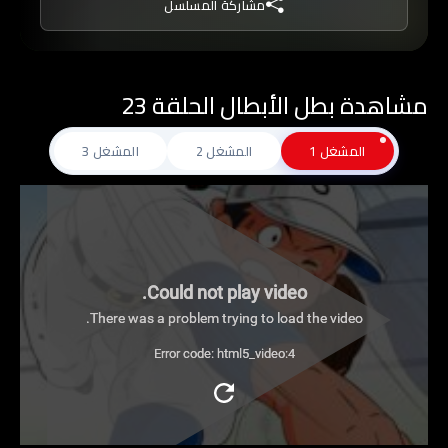
مشاركة المسلسل
فيعمل جاهدا على اعادة الروح المعنوية لزملاءة
ويحثهم على التميز من خلال التمارين الشاقة والقاسية
في محاولة منه لقيادة الفريق نحو احراز البطولة
مشاهدة بطل الأبطال الحلقة 23
الكبرى, فهل سينجح في مسعاه؟
المشغل 1
المشغل 2
المشغل 3
Could not play video.
There was a problem trying to load the video.
Error code: html5_video:4