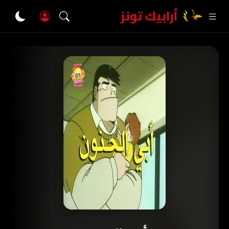
أرابيك تونز