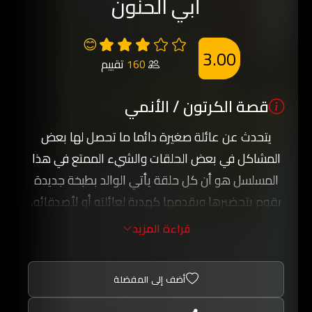
أبي الحنون
😊
3.00
160
تقييم
قصة الكرتون / الأنمي
يتحدث عن عائلة صغيرة دائما ما تحصل لها بعض
المشاكل في بعض الحلقات والشيء الممتع في هذا
المسلسل هو أن كل حلقة يأتي الوالد بطبخة جديدة
يقوم بتحضيرها ويقدمها كهدية لعائلته أو لأصدقائه،
ويغلب دائما على المسلسل الطابع التعليمي لكن
قراءة المزيد
بأسلوب كوميدي جدا.
أضف إلى المفضلة