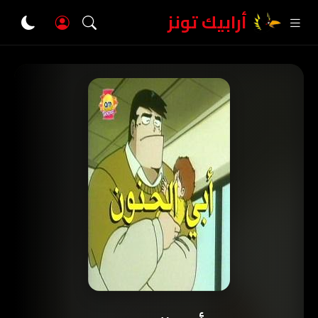
أرابيك تونز