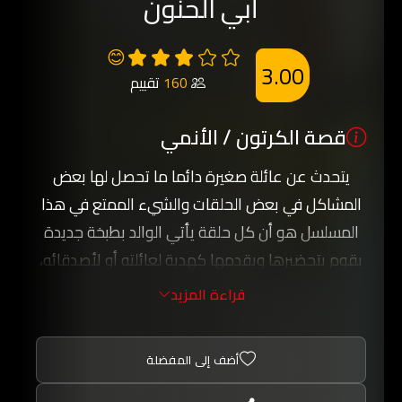
أبي الحنون
😊
3.00
160
تقييم
قصة الكرتون / الأنمي
يتحدث عن عائلة صغيرة دائما ما تحصل لها بعض
المشاكل في بعض الحلقات والشيء الممتع في هذا
المسلسل هو أن كل حلقة يأتي الوالد بطبخة جديدة
يقوم بتحضيرها ويقدمها كهدية لعائلته أو لأصدقائه،
ويغلب دائما على المسلسل الطابع التعليمي لكن
قراءة المزيد
بأسلوب كوميدي جدا.
أضف إلى المفضلة