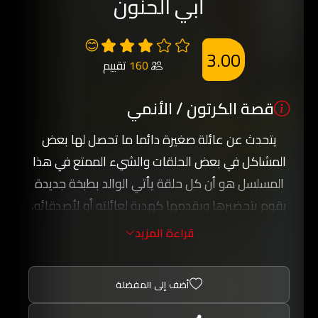
أبي الحنون
😊
3.00
160
تقييم
قصة الكرتون / الأنمي
يتحدث عن عائلة صغيرة دائما ما تحصل لها بعض
المشاكل في بعض الحلقات والشيء الممتع في هذا
المسلسل هو أن كل حلقة يأتي الوالد بطبخة جديدة
يقوم بتحضيرها ويقدمها كهدية لعائلته أو لأصدقائه،
ويغلب دائما على المسلسل الطابع التعليمي لكن
قراءة المزيد
بأسلوب كوميدي جدا.
أضف إلى المفضلة