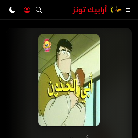
أرابيك تونز