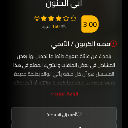
أبي الحنون
😊
3.00
160
تقييم
قصة الكرتون / الأنمي
يتحدث عن عائلة صغيرة دائما ما تحصل لها بعض
المشاكل في بعض الحلقات والشيء الممتع في هذا
المسلسل هو أن كل حلقة يأتي الوالد بطبخة جديدة
يقوم بتحضيرها ويقدمها كهدية لعائلته أو لأصدقائه،
ويغلب دائما على المسلسل الطابع التعليمي لكن
قراءة المزيد
بأسلوب كوميدي جدا.
أضف إلى المفضلة