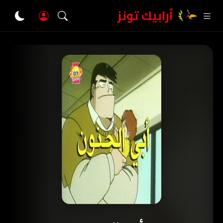
أرابيك تونز