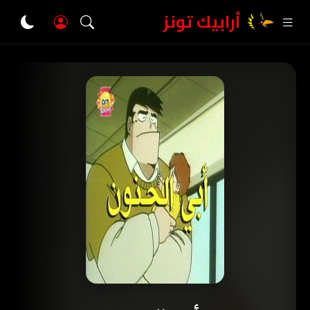
أرابيك تونز