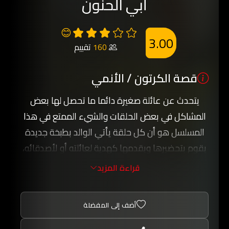
أبي الحنون
😊
3.00
160
تقييم
قصة الكرتون / الأنمي
يتحدث عن عائلة صغيرة دائما ما تحصل لها بعض
المشاكل في بعض الحلقات والشيء الممتع في هذا
المسلسل هو أن كل حلقة يأتي الوالد بطبخة جديدة
يقوم بتحضيرها ويقدمها كهدية لعائلته أو لأصدقائه،
ويغلب دائما على المسلسل الطابع التعليمي لكن
قراءة المزيد
بأسلوب كوميدي جدا.
أضف إلى المفضلة